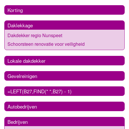
Korting
Daklekkage
Dakdekker regio Nunspeet
Schoorsteen renovatie voor veiligheid
Lokale dakdekker
Gevelreinigen
=LEFT(B27,FIND(" ",B27) - 1)
Autobedrijven
Bedrijven