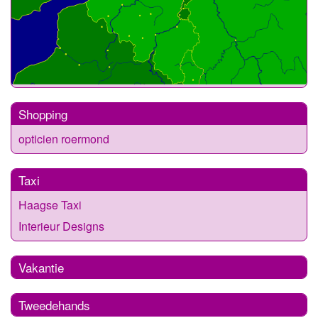
Shopping
opticien roermond
Taxi
Haagse Taxi
Interieur Designs
Vakantie
Tweedehands